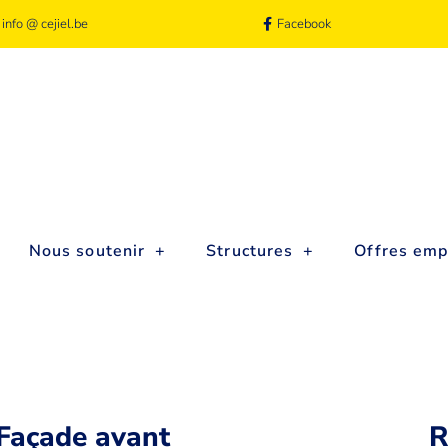
 info @ cejiel.be
Facebook
Nous soutenir
Structures
Offres emp
Façade avant
R