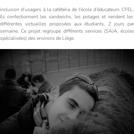
inclusion d’usagers à la cafétéria de l’école d’éducateurs CFEL
.
Ils confectionnent les sandwichs
, les potages
et vendent les
différentes victuailles proposées aux étudiants,
2
jour
s
pa
semaine. Ce
projet regroupe différents services (SAJA, école
spécialisées) des environs de Liège.