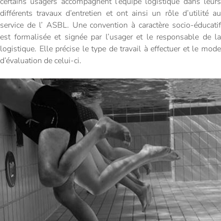
certains usagers accompagnent l’équipe logistique dans leurs
différents travaux d’entretien et ont ainsi un rôle d’utilité au
service de l’ ASBL. Une convention à caractère socio-éducatif
est formalisée et signée par l’usager et le responsable de la
logistique. Elle précise le type de travail à effectuer et le mode
d’évaluation de celui-ci.